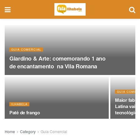
GUIA COMERCIAL
Giardino & Arte: comemorando 1 ano
de encantamento na Vila Romana
GUIA COMER
Maior fabri
ILHABELA
Latina vai 
Patê de frango
tecnológicas
Home
Category
Guia Comercial